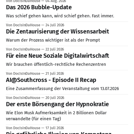
Von DocIsInDaHouse
04 Aug. 2026
contexte géopolitique mondial actuel est directement lié à
Das 2026 Bubble-Update
cette problématique de la société de
Was schief gehen kann, wird schief gehen. Fast immer.
Von DocIsInDaHouse
24 Juli 2026
Die Zentaurisierung der Wissensarbeit
Warum der Prozess wichtiger ist als der Prompt
Von DocIsInDaHouse
22 Juli 2026
Für eine Neue Soziale Digitalwirtschaft
Wir brauchen öffentlich-rechtliche Rechenzentren
Von DocIsInDaHouse
21 Juli 2026
AI@Southcross - Episode II Recap
Eine Zusammenfassung der Veranstaltung vom 13.07.2026
Von DocIsInDaHouse
20 Juli 2026
Der erste Börsengang der Hypnokratie
Wie Elon Musk Aufmerksamkeit in 2 Billionen Dollar
verwandelte (für einen Tag)
Von DocIsInDaHouse
17 Juli 2026