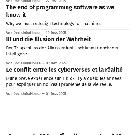
Von DocIsInDaHouse
22 Dez. 2025
The end of programming software as we
know it
Why we must redesign technology for machines
Von DocIsInDaHouse
19 Dez. 2025
KI und die Illusion der Wahrheit
Der Trugschluss der Allwissenheit - schlimmer noch: der
Intelligenz
Von DocIsInDaHouse
02 Dez. 2025
Le conflit entre les cyberverses et la réalité
D'une brève expérience sur TikTok, il y a quelques années,
pour expliquer un nouveau problème de la vie réelle.
Von DocIsInDaHouse
01 Dez. 2025