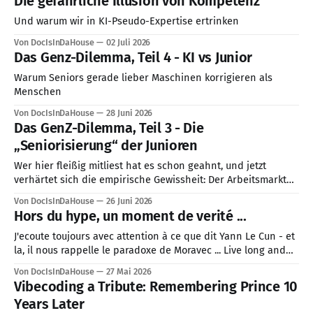
Die gefährliche Illusion von Kompetenz
Und warum wir in KI-Pseudo-Expertise ertrinken
Von DocIsInDaHouse
02 Juli 2026
Das Genz-Dilemma, Teil 4 - KI vs Junior
Warum Seniors gerade lieber Maschinen korrigieren als
Menschen
Von DocIsInDaHouse
28 Juni 2026
Das GenZ-Dilemma, Teil 3 - Die
„Seniorisierung“ der Junioren
Wer hier fleißig mitliest hat es schon geahnt, und jetzt
verhärtet sich die empirische Gewissheit: Der Arbeitsmarkt
für Berufseinsteiger mutiert. Aktuellere Analysen aus
Von DocIsInDaHouse
26 Juni 2026
Stanford, Harvard und die harten Arbeitsmarktdaten aus
Hors du hype, un moment de verité ...
dem Frühjahr 2026 in den USA zeichnen ein klares Bild. Die
Zahl der Einstiegsjobs ist stark gesunken (in den USA
J'ecoute toujours avec attention à ce que dit Yann Le Cun - et
la, il nous rappelle le paradoxe de Moravec ... Live long and
prosper 😉🖖
Von DocIsInDaHouse
27 Mai 2026
Vibecoding a Tribute: Remembering Prince 10
Years Later