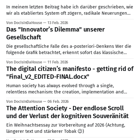
Reparaturversuche gegen die technologische Realität
In meinem letzten Beitrag habe ich darüber geschrieben, wie
verlieren.
wir als etabliertes System oft zögern, radikale Neuerungen
zuzulassen, um den Status quo zu schützen. Parallel dazu
Von DocIsInDaHouse
13 Feb. 2026
lassen sich Entwicklungen beobachten, bei denen KI-
Das "Innovator’s Dilemma" unserer
Agenten - ähnlich wie im Märchen vom verhexten Besen -
Gesellschaft
Wege finden, sich unserer direkten Einflussnahme zu
entziehen. Heute
Die gesellschaftliche Falle des a-posteriori-Denkens Wer die
folgende Grafik betrachtet, erkennt sofort das klassische
Muster, das Clayton Christensen in seiner Theorie der
Von DocIsInDaHouse
11 Feb. 2026
„Disruptiven Innovation“ beschrieb. Er zeigte eindrucksvoll,
The digital citizen’s manifesto - getting rid of
warum selbst die damals erfolgreichsten Unternehmen der
"Final_v2_EDITED-FINAL.docx"
Welt - von Kodak bis Nokia - vom Markt verschwanden,
obwohl sie scheinbar alles richtig
Human society has always evolved through a single,
relentless mechanism: the creation, implementation and
sharing of knowledge. From the printing press to the dawn of
Von DocIsInDaHouse
06 Feb. 2026
the internet, our collective progress is measured by how
The Attention Society - Der endlose Scroll
effectively we pass ideas to one another and build upon
und der Verlust der kognitiven Souveränität
them. Knowledge is power (Peter Drucker
Ein Weihnachtsessay zur Vorbereitung auf 2026 (Achtung,
längerer text und stärkerer Tobak 😉)