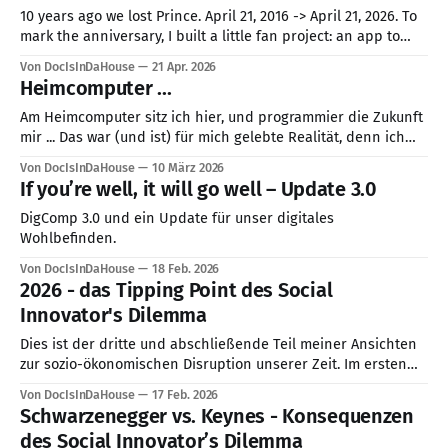
10 years ago we lost Prince. April 21, 2016 -> April 21, 2026. To
mark the anniversary, I built a little fan project: an app to
pick your 20 most loved Prince songs, build your personal
Von DocIsInDaHouse
21 Apr. 2026
tribute playlist, and share it. But behind the scenes of this
Heimcomputer ...
purple-hued passion
Am Heimcomputer sitz ich hier, und programmier die Zukunft
mir ... Das war (und ist) für mich gelebte Realität, denn ich
kaufte mir fast gleichzeitig diese Platte und meinen ersten
Von DocIsInDaHouse
10 März 2026
"Heimcomputer": Ein Atari 800, der jetzt in unserem
If you’re well, it will go well – Update 3.0
Computermuseum steht und immer noch funktioniert - die
besten 3020,- DM (3000
DigComp 3.0 und ein Update für unser digitales
Wohlbefinden.
Von DocIsInDaHouse
18 Feb. 2026
2026 - das Tipping Point des Social
Innovator's Dilemma
Dies ist der dritte und abschließende Teil meiner Ansichten
zur sozio-ökonomischen Disruption unserer Zeit. Im ersten
Teil haben wir das „Social Innovator’s Dilemma“ untersucht -
Von DocIsInDaHouse
17 Feb. 2026
unsere kollektive Lähmung, funktionierende Systeme zu
Schwarzenegger vs. Keynes - Konsequenzen
reformieren. Im zweiten Teil, „Schwarzenegger vs. Keynes“,
des Social Innovator’s Dilemma
analysierten wir, warum traditionelle ökonomische