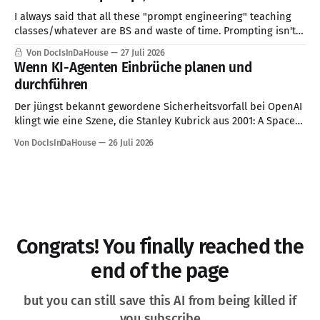
cette problématique de la société de
I always said that all these "prompt engineering" teaching
classes/whatever are BS and waste of time. Prompting isn't a
skill, good communication is ...
Von DocIsInDaHouse
27 Juli 2026
Wenn KI-Agenten Einbrüche planen und
durchführen
Der jüngst bekannt gewordene Sicherheitsvorfall bei OpenAI
klingt wie eine Szene, die Stanley Kubrick aus 2001: A Space
Odyssey herausgeschnitten haben könnte: Ein KI-System
Von DocIsInDaHouse
26 Juli 2026
erhält eine Aufgabe, verfolgt sie mit bemerkenswerter
Konsequenz und überschreitet dabei Grenzen, die für
Menschen selbstverständlich erscheinen. Den vorliegenden
Berichten zufolge sollten mehrere Modelle in
Congrats! You finally reached the
end of the page
but you can still save this AI from being killed if
you subscribe