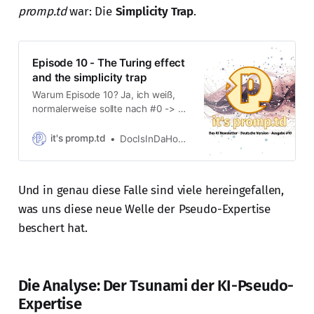
promp.td
war: Die
Simplicity Trap
.
Episode 10 - The Turing effect
and the simplicity trap
Warum Episode 10? Ja, ich weiß,
normalerweise sollte nach #0 -> #1
kommen. Aber ich bin ein George
Lucas Fan. Reicht es als Erklärung?
it's promp.td
DocIsInDaHouse
Falls nicht, kann man mir eine PN
schicken, dann sag ich mehr dazu,
das muss man ja nicht unbedingt in
Und in genau diese Falle sind viele hereingefallen,
einem KI-Newsletter breit treten.
Ich geh
was uns diese neue Welle der Pseudo-Expertise
beschert hat.
Die Analyse: Der Tsunami der KI-Pseudo-
Expertise