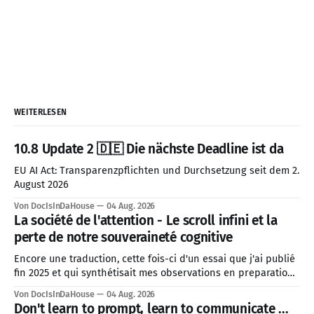
WEITERLESEN
10.8 Update 2 🇩🇪 Die nächste Deadline ist da
EU AI Act: Transparenzpflichten und Durchsetzung seit dem 2.
August 2026
Von DocIsInDaHouse
04 Aug. 2026
La société de l'attention - Le scroll infini et la
perte de notre souveraineté cognitive
Encore une traduction, cette fois-ci d'un essai que j'ai publié
fin 2025 et qui synthétisait mes observations en preparation
pour 2026. J'ai décidé de prioriser cette traduction, car le
Von DocIsInDaHouse
04 Aug. 2026
contexte géopolitique mondial actuel est directement lié à
Don't learn to prompt, learn to communicate ...