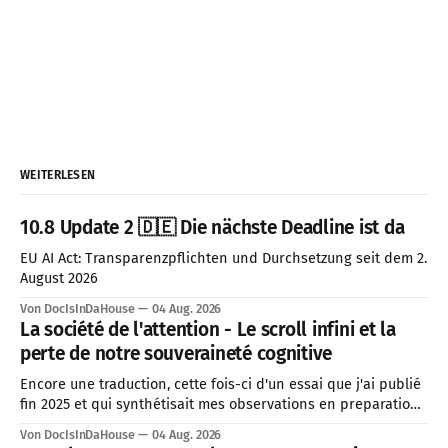
WEITERLESEN
10.8 Update 2 🇩🇪 Die nächste Deadline ist da
EU AI Act: Transparenzpflichten und Durchsetzung seit dem 2.
August 2026
Von DocIsInDaHouse
04 Aug. 2026
La société de l'attention - Le scroll infini et la
perte de notre souveraineté cognitive
Encore une traduction, cette fois-ci d'un essai que j'ai publié
fin 2025 et qui synthétisait mes observations en preparation
pour 2026. J'ai décidé de prioriser cette traduction, car le
Von DocIsInDaHouse
04 Aug. 2026
contexte géopolitique mondial actuel est directement lié à