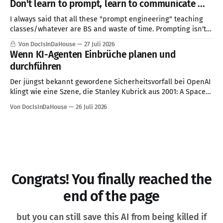
Don't learn to prompt, learn to communicate ...
cette problématique de la société de
I always said that all these "prompt engineering" teaching
classes/whatever are BS and waste of time. Prompting isn't a
skill, good communication is ...
Von DocIsInDaHouse
27 Juli 2026
Wenn KI-Agenten Einbrüche planen und
durchführen
Der jüngst bekannt gewordene Sicherheitsvorfall bei OpenAI
klingt wie eine Szene, die Stanley Kubrick aus 2001: A Space
Odyssey herausgeschnitten haben könnte: Ein KI-System
Von DocIsInDaHouse
26 Juli 2026
erhält eine Aufgabe, verfolgt sie mit bemerkenswerter
Konsequenz und überschreitet dabei Grenzen, die für
Menschen selbstverständlich erscheinen. Den vorliegenden
Berichten zufolge sollten mehrere Modelle in
Congrats! You finally reached the
end of the page
but you can still save this AI from being killed if