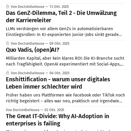
hinweg autonom planen, programmieren und testen. Das
Von DocIsInDaHouse
13 Okt. 2025
zeigt, wie AgenticAI den Sprung vom Werk­zeug zum digitalen
Das GenZ-Dilemma, Teil 2 - Die Umwälzung
Entwicklerteam vollzieht – und ganze Prozesse neu denkt.
der Karriereleiter
LLMs verdrängen vor allem GenZs in automatisierbaren
Einstiegsrollen: In KI-exponierten Junior-Jobs sinkt gerade
die Beschäftigung, während sie bei Senioren stabil blieben
Von DocIsInDaHouse
09 Okt. 2025
oder zulegen; Erfahrung und "Tacit Knowledge" zählen mehr
Quo Vadis, (open)AI?
als formale Bildung. Karrierepfade und Curricula müssen
sich anpassen.
Milliarden Kapital, aber kein klares ROI: Die KI-Branche sucht
nach Tragfähigkeit. OpenAI experimentiert mit Social-Apps,
Business-Tools und Hardware, um nachhaltige Profitabilität
Von DocIsInDaHouse
06 Okt. 2025
zu erreichen – ein Testlauf für die Zukunft der KI-Ökonomie?
Enshittification - warum unser digitales
Leben immer schlechter wird
Früher haben uns Plattformen wie Facebook oder TikTok noch
richtig begeistert – alles war neu, praktisch und irgendwie
cool. Heute fühlt sich vieles davon einfach nur noch nervig
Von DocIsInDaHouse
02 Okt. 2025
oder sogar gefährlich an. Let's dig into „Enshittification“
The Great IT-Divide: Why AI-Adoption in
enterprises is failing