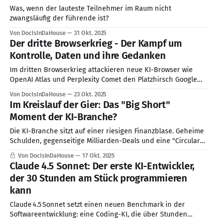
Tech-Konzerne könne hier mitspielen, der Rest
Was, wenn der lauteste Teilnehmer im Raum nicht
zwangsläufig der führende ist?
Von DocIsInDaHouse
31 Okt. 2025
Der dritte Browserkrieg - Der Kampf um
Kontrolle, Daten und ihre Gedanken
Im dritten Browserkrieg attackieren neue KI-Browser wie
OpenAI Atlas und Perplexity Comet den Platzhirsch Google
Chrome: als autonome Agenten - intelligente Butler - die
Von DocIsInDaHouse
23 Okt. 2025
Nutzerdaten sammeln und unsere digitale Aufmerksamkeit
Im Kreislauf der Gier: Das "Big Short"
steuern. Die Kontrolle über unser Denken wird zur
Moment der KI-Branche?
Milliarden-Dollar-Frage.
Die KI-Branche sitzt auf einer riesigen Finanzblase. Geheime
Schulden, gegenseitige Milliarden-Deals und eine "Circular
Economy" lassen die Umsätze künstlich steigen. Ein Crash
Von DocIsInDaHouse
17 Okt. 2025
könnte die Weltwirtschaft erschüttern und weitreichende
Claude 4.5 Sonnet: Der erste KI-Entwickler,
Folgen auslösen.
der 30 Stunden am Stück programmieren
kann
Claude 4.5 Sonnet setzt einen neuen Benchmark in der
Softwareentwicklung: eine Coding-KI, die über Stunden