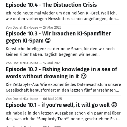
Meisterwerk, btw, nicht nur absolut grandios, sondern immer
Episode 10.4 - The Distraction Crisis
noch zeitgemäß**) – und wurde zur Ikone außer Kontrolle
geratener KI. Heute, über 50
Ich rede heute mal wieder um den heißen KI-Brei. Weil ich,
wie in den vorherigen Newsletters schon angefangen, den
Kontext setzen möchte und vor allem die Problemstellung
Von DocIsInDaHouse
27 Mai 2025
genauer definieren möchte. Denn man kann erst dann gute
Episode 10.3 - Wir brauchen KI-Spamfilter
Lösungen entwickeln, wenn man vorher das Problem richtig
gegen KI-Spam 😉
identifiziert hat. Ich habe in
Künstliche Intelligenz ist der neue Spam, für den wir noch
keinen Filter haben. Täglich begegnen wir neuen
Schlagzeilen, die den nächsten großen Durchbruch
Von DocIsInDaHouse
17 Mai 2025
verkünden – oft begleitet von dramatischer Rhetorik, die
Episode 10.2 - Fishing knowledge in a sea of
zwischen Heilsversprechen und Untergangsszenario pendelt.
words without drowning in it 🙂
Dabei ist vieles von dem, was heute als „revolutionär“
gefeiert wird, nicht wirklich neu. Die
Die Zettabyte-Ära: Wie exponentielles Datenwachstum unsere
Gesellschaft herausfordert In den letzten fünf Jahrzehnten
hat sich das weltweite Datenvolumen in einem nie
Von DocIsInDaHouse
06 Mai 2025
dagewesenen Tempo vervielfacht. Was noch in den 1970er
Episode 10.1 - if you're well, it will go well 🙂
Jahren mit Megabytes und Gigabytes begann, ist heute zu
einer regelrechten Datenexplosion geworden: Das globale
Ich habe ja in den letzten Ausgaben schon ein paar mal über
Datenaufkommen ist exponentiell gewachsen (man
das, was ich die "Simplicity Trap*" nenne, geschrieben: Es ist
erstaunlich einfach, mit einer KI zu interagieren, obwohl es