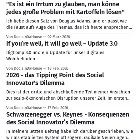
conversation, I impulsively blurted out a sentence that
"Es ist ein Irrtum zu glauben, man könne
immediately shocked me: "It's easier for me to work with AI
jedes große Problem mit Kartoffeln lösen"
Agents,
Ich liebe diesen Satz von Douglas Adams, und er passt wie
die Faust aufs Auge des Themas, das ich heute ansprechen
möchte. Und zwar, dass irgendetwas faul ist im Staate KI-
Von DocIsInDaHouse
02 März 2026
Datacenter. Die 750-Milliarden-Kartoffel-Kanone Lassen Sie
If you’re well, it will go well – Update 3.0
uns erstmal das große Problem umreißen: Diese "Big Five"
DigComp 3.0 und ein Update für unser digitales
Wohlbefinden.
Von DocIsInDaHouse
18 Feb. 2026
2026 - das Tipping Point des Social
Innovator's Dilemma
Dies ist der dritte und abschließende Teil meiner Ansichten
zur sozio-ökonomischen Disruption unserer Zeit. Im ersten
Teil haben wir das „Social Innovator’s Dilemma“ untersucht -
Von DocIsInDaHouse
17 Feb. 2026
unsere kollektive Lähmung, funktionierende Systeme zu
Schwarzenegger vs. Keynes - Konsequenzen
reformieren. Im zweiten Teil, „Schwarzenegger vs. Keynes“,
des Social Innovator’s Dilemma
analysierten wir, warum traditionelle ökonomische
Reparaturversuche gegen die technologische Realität
In meinem letzten Beitrag habe ich darüber geschrieben, wie
verlieren.
wir als etabliertes System oft zögern, radikale Neuerungen