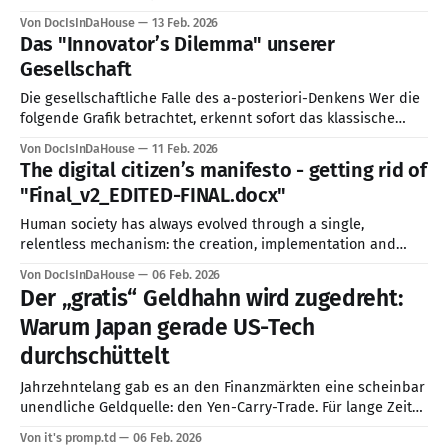
zuzulassen, um den Status quo zu schützen. Parallel dazu
Von DocIsInDaHouse
13 Feb. 2026
lassen sich Entwicklungen beobachten, bei denen KI-
Das "Innovator’s Dilemma" unserer
Agenten - ähnlich wie im Märchen vom verhexten Besen -
Gesellschaft
Wege finden, sich unserer direkten Einflussnahme zu
entziehen. Heute
Die gesellschaftliche Falle des a-posteriori-Denkens Wer die
folgende Grafik betrachtet, erkennt sofort das klassische
Muster, das Clayton Christensen in seiner Theorie der
Von DocIsInDaHouse
11 Feb. 2026
„Disruptiven Innovation“ beschrieb. Er zeigte eindrucksvoll,
The digital citizen’s manifesto - getting rid of
warum selbst die damals erfolgreichsten Unternehmen der
"Final_v2_EDITED-FINAL.docx"
Welt - von Kodak bis Nokia - vom Markt verschwanden,
obwohl sie scheinbar alles richtig
Human society has always evolved through a single,
relentless mechanism: the creation, implementation and
sharing of knowledge. From the printing press to the dawn of
Von DocIsInDaHouse
06 Feb. 2026
the internet, our collective progress is measured by how
Der „gratis“ Geldhahn wird zugedreht:
effectively we pass ideas to one another and build upon
Warum Japan gerade US-Tech
them. Knowledge is power (Peter Drucker
durchschüttelt
Jahrzehntelang gab es an den Finanzmärkten eine scheinbar
unendliche Geldquelle: den Yen-Carry-Trade. Für lange Zeit
war dies ein verborgene Motor im Hintergrund vieler
Von it's promp.td
06 Feb. 2026
globaler Finanzierungsstrategien – und ein stiller Turbo für