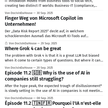
IT innovation moved from business tools to social tech,
creating two distinct IT worlds: Business-IT (compliance,
efficiency) and Social-IT (social interaction). Grasping this
Von DocIsInDaHouse
30 Sep. 2025
divide is crucial for enterprise adoption and explains why
Finger Weg von Microsoft Copilot im
businesses struggle with AI uptake.
Unternehmen!
Der „Data Risk Report 2025“ deckt auf, in welchem
schockierenden Ausmaß das Microsoft KI-Tools auf
ungesicherte, sensible Unternehmensdaten zugreift.
Von DocIsInDaHouse
29 Sep. 2025
Where Grok 4 can be great
The problem with Grok 4 is that it is a great LLM but biased
when it come to certain types of questions. But where it can
only use common sense, logic and maths, it works very great.
Von DocIsInDaHouse
20 Sep. 2025
As I'm using t3.chat to "fork" my prompts
Episode 11.2 🇬🇧 Why is the use of AI in
companies still struggling?
After the hype peak, the expected trough of disillusionment*
is slowly setting in: the use of AI in companies is not meeting
expectations**. There are various reasons for this, some of
Von DocIsInDaHouse
08 Sep. 2025
which I have already discussed in previous editions. Today, I
Épisode 11.2 🇹🇳🇫🇷 Pourquoi l'IA n'est-elle
would like to address another reason that is actually