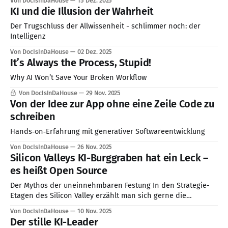
Von DocIsInDaHouse
15 Dez. 2025
valuations are divorced from reality, and the FOMO driving
KI und die Illusion der Wahrheit
capital allocation is palpable. It is no surprise that
comparisons
Der Trugschluss der Allwissenheit - schlimmer noch: der
Intelligenz
Von DocIsInDaHouse
02 Dez. 2025
It’s Always the Process, Stupid!
Why AI Won’t Save Your Broken Workflow
Von DocIsInDaHouse
29 Nov. 2025
Von der Idee zur App ohne eine Zeile Code zu
schreiben
Hands‑on‑Erfahrung mit generativer Softwareentwicklung
Von DocIsInDaHouse
26 Nov. 2025
Silicon Valleys KI-Burggraben hat ein Leck –
es heißt Open Source
Der Mythos der uneinnehmbaren Festung In den Strategie-
Etagen des Silicon Valley erzählt man sich gerne die
Geschichte von den uneinnehmbaren Burggräben. Der KI-
Von DocIsInDaHouse
10 Nov. 2025
Wettlauf, so die Legende, sei ein Spiel für Giganten mit
Der stille KI-Leader
Budgets so groß wie Kleinstaaten. Nur eine Handvoll US