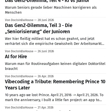
Das Genz-Dilemma, Teil 4 - KI vs Junior
Warum Seniors gerade lieber Maschinen korrigieren als
Menschen
Von DocIsInDaHouse
28 Juni 2026
Das GenZ-Dilemma, Teil 3 - Die
„Seniorisierung“ der Junioren
Wer hier fleißig mitliest hat es schon geahnt, und jetzt
verhärtet sich die empirische Gewissheit: Der Arbeitsmarkt
für Berufseinsteiger mutiert. Aktuellere Analysen aus
Von DocIsInDaHouse
26 Juni 2026
Stanford, Harvard und die harten Arbeitsmarktdaten aus
AI for Hire
dem Frühjahr 2026 in den USA zeichnen ein klares Bild. Die
Zahl der Einstiegsjobs ist stark gesunken (in den USA
Warum man für Routineaufgaben keinen digitalen Doktortitel
braucht
Von DocIsInDaHouse
26 Apr. 2026
Vibecoding a Tribute: Remembering Prince 10
Years Later
10 years ago we lost Prince. April 21, 2016 -> April 21, 2026. To
mark the anniversary, I built a little fan project: an app to
pick your 20 most loved Prince songs, build your personal
Von DocIsInDaHouse
21 Apr. 2026
tribute playlist, and share it. But behind the scenes of this