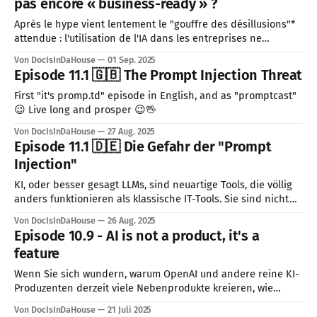
pas encore « business-ready » ?
Après le hype vient lentement le "gouffre des désillusions"*
attendue : l'utilisation de l'IA dans les entreprises ne
progresse pas vraiment. Il y a plusieurs raisons à cela, que
Von DocIsInDaHouse
01 Sep. 2025
j'ai déjà abordé dans les éditions précédentes. Aujourd'hui,
Episode 11.1 🇬🇧 The Prompt Injection Threat
je vais aborder une
First "it's promp.td" episode in English, and as "promptcast"
😉 Live long and prosper 😉🖖
Von DocIsInDaHouse
27 Aug. 2025
Episode 11.1 🇩🇪 Die Gefahr der "Prompt
Injection"
KI, oder besser gesagt LLMs, sind neuartige Tools, die völlig
anders funktionieren als klassische IT-Tools. Sie sind nicht
nur noch nicht ausgereift, sie sind vor allem eine
Von DocIsInDaHouse
26 Aug. 2025
Herausforderung für die Datensicherheit, da sie eine neue
Episode 10.9 - AI is not a product, it's a
Risikoklasse darstellen, für die es noch keine Schutzrezepte
feature
gibt. Eines der größten Gefahren, die
Wenn Sie sich wundern, warum OpenAI und andere reine KI-
Produzenten derzeit viele Nebenprodukte kreieren, wie
Browser, Software-Entwicklungsumgebungen, usw., müssen
Von DocIsInDaHouse
21 Juli 2025
Sie sich nur einen alten Steve Jobs Spruch ins Gedächtnis