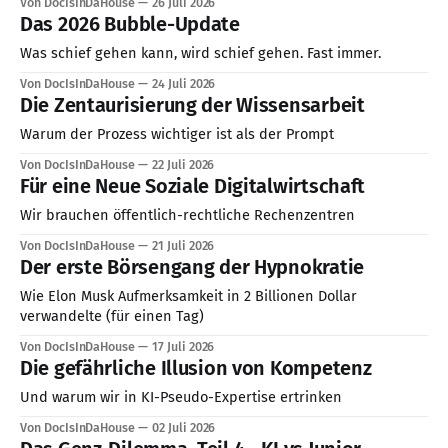
Von DocIsInDaHouse
26 Juli 2026
erhält eine Aufgabe, verfolgt sie mit bemerkenswerter
Das 2026 Bubble-Update
Konsequenz und überschreitet dabei Grenzen, die für
Menschen selbstverständlich erscheinen. Den vorliegenden
Was schief gehen kann, wird schief gehen. Fast immer.
Berichten zufolge sollten mehrere Modelle in
Von DocIsInDaHouse
24 Juli 2026
Die Zentaurisierung der Wissensarbeit
Warum der Prozess wichtiger ist als der Prompt
Von DocIsInDaHouse
22 Juli 2026
Für eine Neue Soziale Digitalwirtschaft
Wir brauchen öffentlich-rechtliche Rechenzentren
Von DocIsInDaHouse
21 Juli 2026
Der erste Börsengang der Hypnokratie
Wie Elon Musk Aufmerksamkeit in 2 Billionen Dollar
verwandelte (für einen Tag)
Von DocIsInDaHouse
17 Juli 2026
Die gefährliche Illusion von Kompetenz
Und warum wir in KI-Pseudo-Expertise ertrinken
Von DocIsInDaHouse
02 Juli 2026