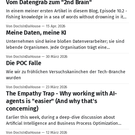
Vom Datengrab zum "2nd Brain"
purple-hued passion
In einem meiner ersten Artikel in diesem Blog, Episode 10.2 -
Fishing knowledge in a sea of words without drowning in it
🙂, schloss ich mit der Frage ab: Wenn es nicht um die
Von DocIsInDaHouse
15 Apr. 2026
schiere Menge an Daten geht (der „Bohrer“), sondern um
Meine Daten, meine KI
den konkreten Erkenntnisgewinn (das „Loch in der Wand“
Unternehmen sind keine bloßen Datenverarbeiter; sie sind
lebende Organismen. Jede Organisation trägt eine
Geschichte in sich, eine Chronik aus jahrelangen
Von DocIsInDaHouse
30 März 2026
strategischen Entscheidungen, mühsam gelernten Lektionen
Die POC Falle
und Prozessen, die durch Versuch, Versagen und Erfolg
gehärtet wurden. Dieses über Jahrzehnte akkumulierte
Wie wir zu fröhlichen Versuchskaninchen der Tech-Branche
„institutionelle Wissen“ ist das wertvollste Asset jeder
wurden
Organisation. Es definiert, wie
Von DocIsInDaHouse
23 März 2026
The Empathy Trap - Why working with AI-
agents is "easier" (And why that's
concerning)
Earlier this week, during a deep-dive discussion about
Artificial Intelligence and Business Process Optimization
(BPO), I had a sort of epiphany. In the heat of the
Von DocIsInDaHouse
12 März 2026