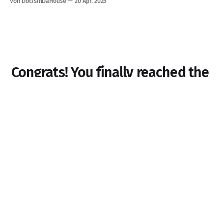
Von DocIsInDaHouse
20 Apr. 2025
ein hochkomplexes System ist, dessen effektiver Einsatz in
vielen Fällen nicht trivial ist. Um diese Technologie souverän
Congrats! You finally reached the
end of the page
but you can still save this AI from being killed if
you subscribe
Abonnieren