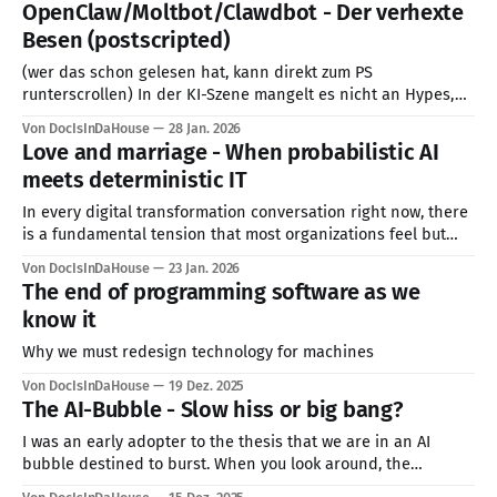
OpenClaw/Moltbot/Clawdbot - Der verhexte
den US-Tech & Cryptocoin-Sektor. Doch dieser Hahn wird
Besen (postscripted)
jetzt abgedreht. Nach Jahren der Nullzinsen normalisiert
Japan
(wer das schon gelesen hat, kann direkt zum PS
runterscrollen) In der KI-Szene mangelt es nicht an Hypes,
aber der um Moltbot (ehemals Clawbot und mittlerweile
Von DocIsInDaHouse
28 Jan. 2026
Openclaw) ist derzeit der lauteste. Und dieser Hype ist, das
Love and marriage - When probabilistic AI
ist nicht immer der Fall, wirklich begründet. Wer sich dieses
meets deterministic IT
Proof of Concept
In every digital transformation conversation right now, there
is a fundamental tension that most organizations feel but
struggle to articulate. On one side, you have the
Von DocIsInDaHouse
23 Jan. 2026
deterministic legacy. This is the bedrock of enterprise IT. It is
The end of programming software as we
built on a simple, comforting promise: Same input, same
know it
output. Every single time.
Why we must redesign technology for machines
Von DocIsInDaHouse
19 Dez. 2025
The AI-Bubble - Slow hiss or big bang?
I was an early adopter to the thesis that we are in an AI
bubble destined to burst. When you look around, the
symptoms are textbook: the hype cycle is deafening,