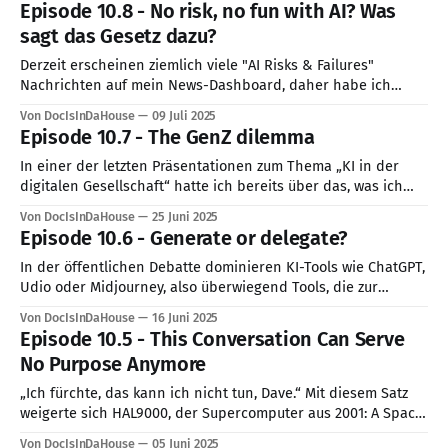
Episode 10.8 - No risk, no fun with AI? Was
rufen: "It's a feature, not a product" - Ich habe schon öfters,
sagt das Gesetz dazu?
entweder in hiesigen Newsletter
Derzeit erscheinen ziemlich viele "AI Risks & Failures"
Nachrichten auf mein News-Dashboard, daher habe ich
dieses Thema vorgezogenen, vor allem weil der Gesetzgeber
Von DocIsInDaHouse
09 Juli 2025
zu diesem Thema bereits 2 Deadlines definiert hat: den 2.
Episode 10.7 - The GenZ dilemma
Februar 2025 (war schon) und den 2. August 2025 (also in 3
Wochen). Die
In einer der letzten Präsentationen zum Thema „KI in der
digitalen Gesellschaft“ hatte ich bereits über das, was ich
„das GenZ-Dilemma“ nenne, referiert. Der Ansatz dazu war
Von DocIsInDaHouse
25 Juni 2025
folgender: Die GenZ ist die erste Generation, die in der
Episode 10.6 - Generate or delegate?
neuen Zettabyte-Ära aufwächst. Diese Generation hat eine
sehr hohe „Digital Tool
In der öffentlichen Debatte dominieren KI-Tools wie ChatGPT,
Udio oder Midjourney, also überwiegend Tools, die zur
Kategorie "Generative AI" (bzw GenAI) gehören und auf LLM
Von DocIsInDaHouse
16 Juni 2025
(Large Language Model) basieren. Damit bezeichnet man KI-
Episode 10.5 - This Conversation Can Serve
Modelle, die Inhalte erzeugen – Texte, Bilder, Code, Musik und
No Purpose Anymore
mehr. Diese Systeme reagieren auf
„Ich fürchte, das kann ich nicht tun, Dave.“ Mit diesem Satz
weigerte sich HAL9000, der Supercomputer aus 2001: A Space
Odyssey, 1968 die Tür der Raumkapsel zu öffnen* (Filmisches
Von DocIsInDaHouse
05 Juni 2025