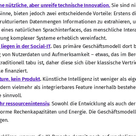
ne nützliche, aber unreife technische Innovation.
Sie sind ni
inne, bieten jedoch zwei entscheidende Vorteile: Erstens di
rukturierten Datenmengen Informationen zu extrahieren, u
n eines natürlichen Sprachinterfaces, das menschliche Inter
ung komplexer Systeme erheblich vereinfacht.
liegen in der Social-IT
.
Das primäre Geschäftsmodell dort b
 von Nutzerdaten und Aufmerksamkeit – etwas, das im Ber
traditionell tabu ist, daher diese sich über klassische Vertr
e finanziert.
ature, kein Produkt
.
Künstliche Intelligenz ist weniger als ei
dern vielmehr als integrierbares Feature innerhalb besteh
 sinnvoll.
hr ressourcenintensiv
.
Sowohl die Entwicklung als auch der
norme Rechenkapazitäten und Energie. Die Geschäftsmodel
gen.