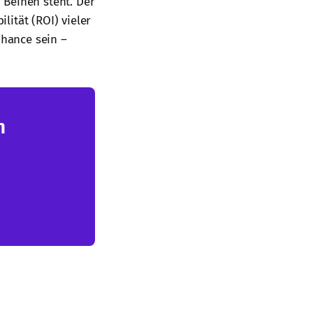
 Beinen steht. Der
ität (ROI) vieler
Chance sein –
n