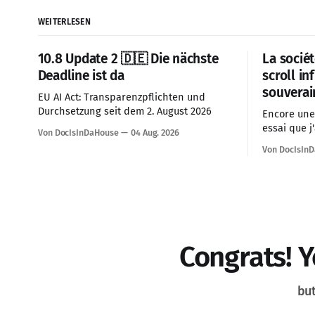
WEITERLESEN
10.8 Update 2 🇩🇪 Die nächste
La sociét
Deadline ist da
scroll in
souverai
EU AI Act: Transparenzpflichten und
Durchsetzung seit dem 2. August 2026
Encore une 
essai que j'
Von DocIsInDaHouse
04 Aug. 2026
synthétisa
Von DocIsIn
preparation
prioriser c
géopolitiqu
directemen
la société 
Congrats! Y
but