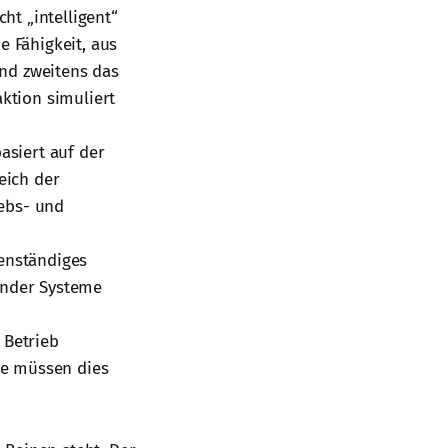
cht „intelligent“
e Fähigkeit, aus
nd zweitens das
aktion simuliert
asiert auf der
eich der
iebs- und
genständiges
ender Systeme
 Betrieb
le müssen dies