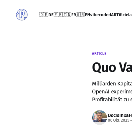
🇩🇪DE
🇫🇷🇹🇳FR
🇬🇧EN
vibecoded
ARTificiel
a
ARTICLE
Quo Va
Milliarden Kapita
OpenAI experime
Profitabilität zu
DocIsInDa
06 Okt. 2025