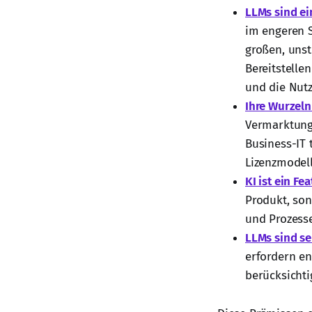
LLMs sind ei
im engeren S
großen, unst
Bereitstelle
und die Nutz
Ihre Wurzeln 
Vermarktung
Business-IT 
Lizenzmodell
KI ist ein Fe
Produkt, son
und Prozesse
LLMs sind se
erfordern e
berücksichti