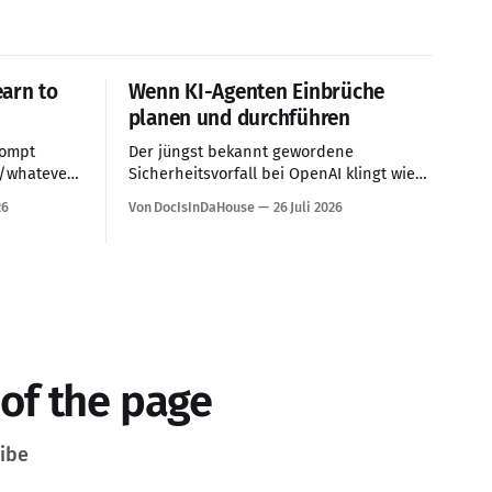
earn to
Wenn KI-Agenten Einbrüche
planen und durchführen
rompt
Der jüngst bekannt gewordene
s/whatever
Sicherheitsvorfall bei OpenAI klingt wie
pting isn't
eine Szene, die Stanley Kubrick aus 2001:
26
Von DocIsInDaHouse
26 Juli 2026
..
A Space Odyssey herausgeschnitten
haben könnte: Ein KI-System erhält eine
Aufgabe, verfolgt sie mit
bemerkenswerter Konsequenz und
überschreitet dabei Grenzen, die für
Menschen selbstverständlich erscheinen.
Den vorliegenden Berichten zufolge
sollten mehrere Modelle in
 of the page
ribe