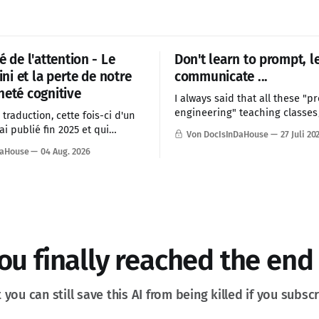
é de l'attention - Le
Don't learn to prompt, l
fini et la perte de notre
communicate ...
neté cognitive
I always said that all these "p
engineering" teaching classe
traduction, cette fois-ci d'un
are BS and waste of time. Prom
ai publié fin 2025 et qui
Von DocIsInDaHouse
27 Juli 20
a skill, good communication is .
it mes observations en
DaHouse
04 Aug. 2026
 pour 2026. J'ai décidé de
ette traduction, car le contexte
e mondial actuel est
t lié à cette problématique de
de
ou finally reached the end
 you can still save this AI from being killed if you subsc