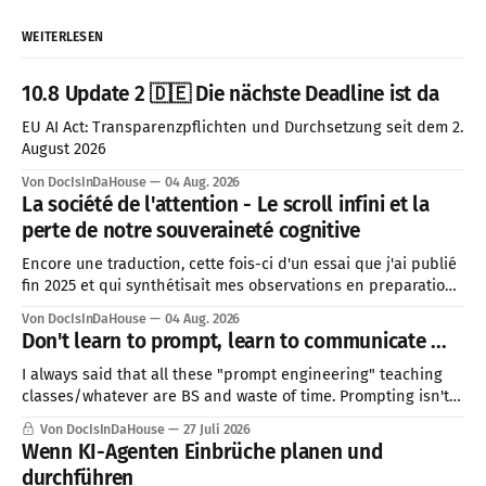
WEITERLESEN
10.8 Update 2 🇩🇪 Die nächste Deadline ist da
EU AI Act: Transparenzpflichten und Durchsetzung seit dem 2.
August 2026
Von DocIsInDaHouse
04 Aug. 2026
La société de l'attention - Le scroll infini et la
perte de notre souveraineté cognitive
Encore une traduction, cette fois-ci d'un essai que j'ai publié
fin 2025 et qui synthétisait mes observations en preparation
pour 2026. J'ai décidé de prioriser cette traduction, car le
Von DocIsInDaHouse
04 Aug. 2026
contexte géopolitique mondial actuel est directement lié à
Don't learn to prompt, learn to communicate ...
cette problématique de la société de
I always said that all these "prompt engineering" teaching
classes/whatever are BS and waste of time. Prompting isn't a
skill, good communication is ...
Von DocIsInDaHouse
27 Juli 2026
Wenn KI-Agenten Einbrüche planen und
durchführen