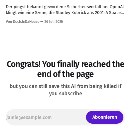
Der jüngst bekannt gewordene Sicherheitsvorfall bei OpenAI
klingt wie eine Szene, die Stanley Kubrick aus 2001: A Space
Odyssey herausgeschnitten haben könnte: Ein KI-System
Von DocIsInDaHouse
26 Juli 2026
erhält eine Aufgabe, verfolgt sie mit bemerkenswerter
Konsequenz und überschreitet dabei Grenzen, die für
Menschen selbstverständlich erscheinen. Den vorliegenden
Berichten zufolge sollten mehrere Modelle in
Congrats! You finally reached the
end of the page
but you can still save this AI from being killed if
you subscribe
Abonnieren