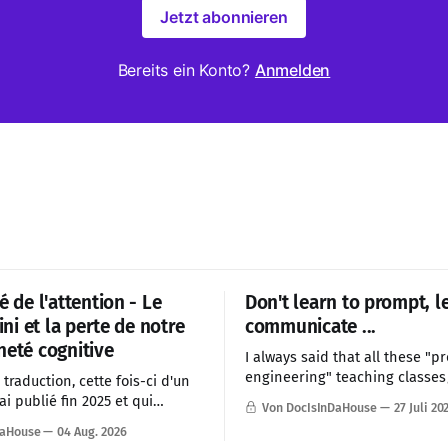
Jetzt abonnieren
Bereits ein Konto?
Anmelden
é de l'attention - Le
Don't learn to prompt, l
fini et la perte de notre
communicate ...
neté cognitive
I always said that all these "p
engineering" teaching classe
traduction, cette fois-ci d'un
are BS and waste of time. Prom
ai publié fin 2025 et qui
Von DocIsInDaHouse
27 Juli 20
a skill, good communication is .
it mes observations en
DaHouse
04 Aug. 2026
 pour 2026. J'ai décidé de