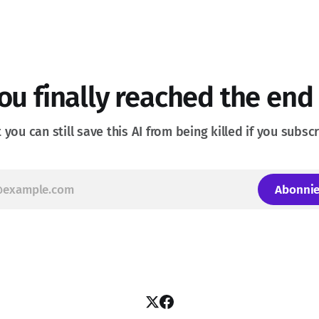
ette traduction, car le contexte
e mondial actuel est
t lié à cette problématique de
de
ou finally reached the end
 you can still save this AI from being killed if you subsc
Abonnie