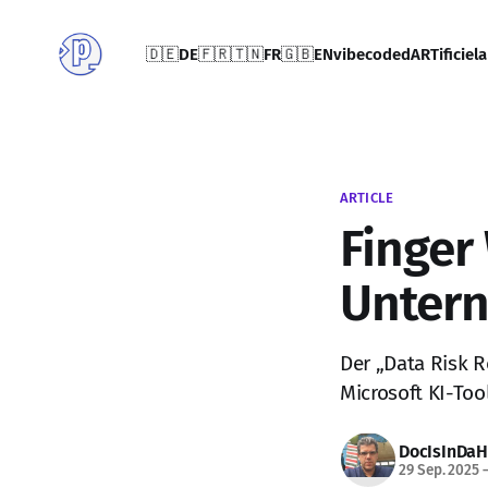
🇩🇪DE
🇫🇷🇹🇳FR
🇬🇧EN
vibecoded
ARTificiel
a
ARTICLE
Finger
Unter
Der „Data Risk 
Microsoft KI-Too
DocIsInDa
29 Sep. 2025