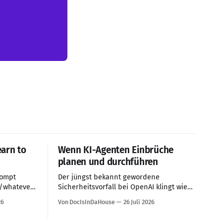
earn to
Wenn KI-Agenten Einbrüche
planen und durchführen
rompt
Der jüngst bekannt gewordene
s/whatever
Sicherheitsvorfall bei OpenAI klingt wie
pting isn't
eine Szene, die Stanley Kubrick aus 2001:
26
Von DocIsInDaHouse
26 Juli 2026
..
A Space Odyssey herausgeschnitten
haben könnte: Ein KI-System erhält eine