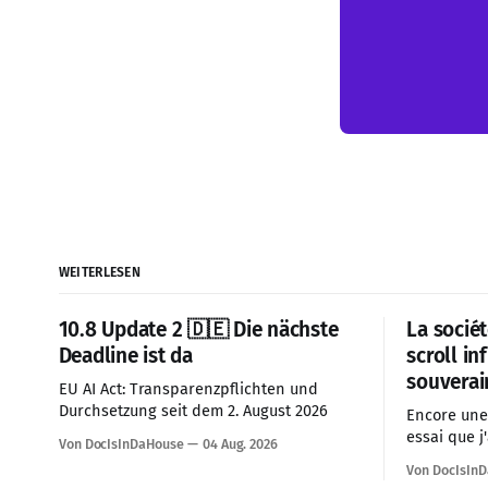
WEITERLESEN
10.8 Update 2 🇩🇪 Die nächste
La sociét
Deadline ist da
scroll in
souverai
EU AI Act: Transparenzpflichten und
Durchsetzung seit dem 2. August 2026
Encore une 
essai que j'
Von DocIsInDaHouse
04 Aug. 2026
synthétisa
Von DocIsIn
preparation