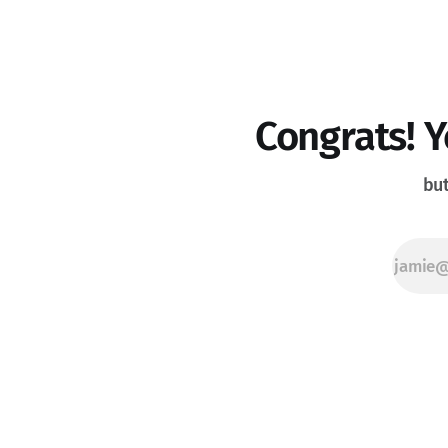
prioriser c
géopolitiqu
directemen
la société 
Congrats! Y
but