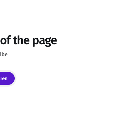
Aufgabe, verfolgt sie mit
bemerkenswerter Konsequenz und
überschreitet dabei Grenzen, die für
Menschen selbstverständlich erscheinen.
Den vorliegenden Berichten zufolge
sollten mehrere Modelle in
 of the page
ribe
ren