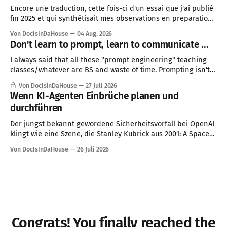
Encore une traduction, cette fois-ci d'un essai que j'ai publié
fin 2025 et qui synthétisait mes observations en preparation
pour 2026. J'ai décidé de prioriser cette traduction, car le
Von DocIsInDaHouse
04 Aug. 2026
contexte géopolitique mondial actuel est directement lié à
Don't learn to prompt, learn to communicate ...
cette problématique de la société de
I always said that all these "prompt engineering" teaching
classes/whatever are BS and waste of time. Prompting isn't a
skill, good communication is ...
Von DocIsInDaHouse
27 Juli 2026
Wenn KI-Agenten Einbrüche planen und
durchführen
Der jüngst bekannt gewordene Sicherheitsvorfall bei OpenAI
klingt wie eine Szene, die Stanley Kubrick aus 2001: A Space
Odyssey herausgeschnitten haben könnte: Ein KI-System
Von DocIsInDaHouse
26 Juli 2026
erhält eine Aufgabe, verfolgt sie mit bemerkenswerter
Konsequenz und überschreitet dabei Grenzen, die für
Menschen selbstverständlich erscheinen. Den vorliegenden
Berichten zufolge sollten mehrere Modelle in
Congrats! You finally reached the