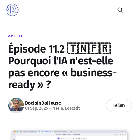
ARTICLE
Épisode 11.2 🇹🇳🇫🇷
Pourquoi l'IA n'est-elle
pas encore « business-
ready » ?
DocIsInDaHouse
Teilen
01 Sep. 2025
—
1 Min. Lesezeit