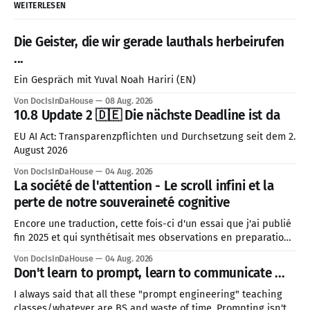
WEITERLESEN
Die Geister, die wir gerade lauthals herbeirufen
...
Ein Gespräch mit Yuval Noah Hariri (EN)
Von DocIsInDaHouse
08 Aug. 2026
10.8 Update 2 🇩🇪 Die nächste Deadline ist da
EU AI Act: Transparenzpflichten und Durchsetzung seit dem 2.
August 2026
Von DocIsInDaHouse
04 Aug. 2026
La société de l'attention - Le scroll infini et la
perte de notre souveraineté cognitive
Encore une traduction, cette fois-ci d'un essai que j'ai publié
fin 2025 et qui synthétisait mes observations en preparation
pour 2026. J'ai décidé de prioriser cette traduction, car le
Von DocIsInDaHouse
04 Aug. 2026
contexte géopolitique mondial actuel est directement lié à
Don't learn to prompt, learn to communicate ...
cette problématique de la société de
I always said that all these "prompt engineering" teaching
classes/whatever are BS and waste of time. Prompting isn't a