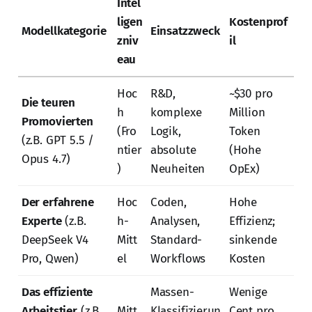
Intel
ligen
Kostenprof
Modellkategorie
Einsatzzweck
zniv
il
eau
Hoc
R&D,
~$30 pro
Die teuren
h
komplexe
Million
Promovierten
(Fro
Logik,
Token
(z.B. GPT 5.5 /
ntier
absolute
(Hohe
Opus 4.7)
)
Neuheiten
OpEx)
Der erfahrene
Hoc
Coden,
Hohe
Experte
(z.B.
h-
Analysen,
Effizienz;
DeepSeek V4
Mitt
Standard-
sinkende
Pro, Qwen)
el
Workflows
Kosten
Das effiziente
Massen-
Wenige
Arbeitstier
(z.B.
Mitt
Klassifizierun
Cent pro