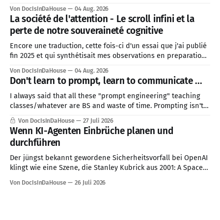
Von DocIsInDaHouse
04 Aug. 2026
La société de l'attention - Le scroll infini et la
perte de notre souveraineté cognitive
Encore une traduction, cette fois-ci d'un essai que j'ai publié
fin 2025 et qui synthétisait mes observations en preparation
pour 2026. J'ai décidé de prioriser cette traduction, car le
Von DocIsInDaHouse
04 Aug. 2026
contexte géopolitique mondial actuel est directement lié à
Don't learn to prompt, learn to communicate ...
cette problématique de la société de
I always said that all these "prompt engineering" teaching
classes/whatever are BS and waste of time. Prompting isn't a
skill, good communication is ...
Von DocIsInDaHouse
27 Juli 2026
Wenn KI-Agenten Einbrüche planen und
durchführen
Der jüngst bekannt gewordene Sicherheitsvorfall bei OpenAI
klingt wie eine Szene, die Stanley Kubrick aus 2001: A Space
Odyssey herausgeschnitten haben könnte: Ein KI-System
Von DocIsInDaHouse
26 Juli 2026
erhält eine Aufgabe, verfolgt sie mit bemerkenswerter
Konsequenz und überschreitet dabei Grenzen, die für
Menschen selbstverständlich erscheinen. Den vorliegenden
Berichten zufolge sollten mehrere Modelle in