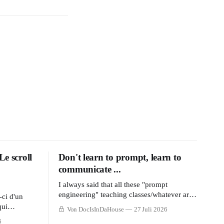
Le scroll
Don't learn to prompt, learn to
communicate ...
I always said that all these "prompt
engineering" teaching classes/whatever are
-ci d'un
BS and waste of time. Prompting isn't a
qui
Von DocIsInDaHouse
27 Juli 2026
skill, good communication is ...
 preparation
6