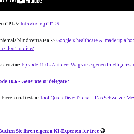
zu GPT-5:
Introducing GPT-5
 niemals blind vertrauen ->
Google’s healthcare AI made up a bo
rs don’t notice?
rastruktur:
Episode 11.0 - Auf dem Weg zur eigenen Intelligenz-I
ode 10.6 - Generate or delegate?
obieren und testen:
Tool Quick Dive: t3.chat - Das Schweizer Me
Buchen Sie ihren eigenen KI-Experten for free
😉