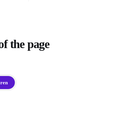
er cette
litique
é à cette
of the page
eren