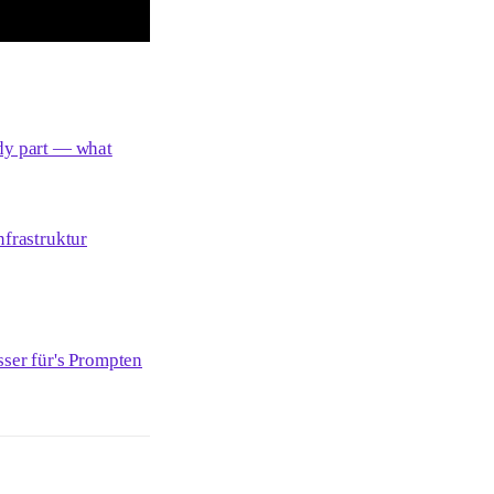
dy part — what
nfrastruktur
sser für's Prompten