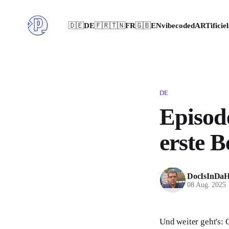
🇩🇪DE
🇫🇷🇹🇳FR
🇬🇧EN
vibecoded
ARTificiel
DE
Episode
erste 
DocIsInDaH
08 Aug. 2025
Und weiter geht's: 