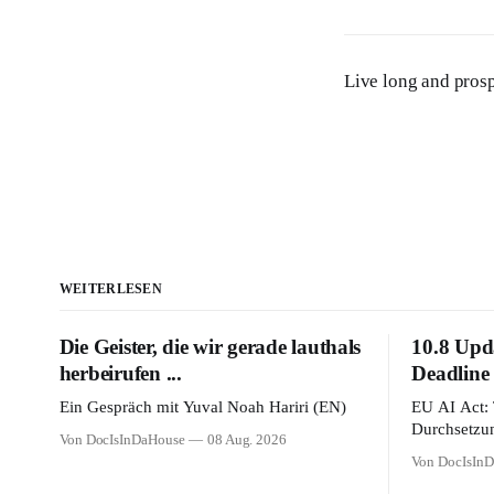
Live long and pros
WEITERLESEN
Die Geister, die wir gerade lauthals
10.8 Upda
herbeirufen ...
Deadline 
Ein Gespräch mit Yuval Noah Hariri (EN)
EU AI Act: 
Durchsetzun
Von DocIsInDaHouse
08 Aug. 2026
Von DocIsIn