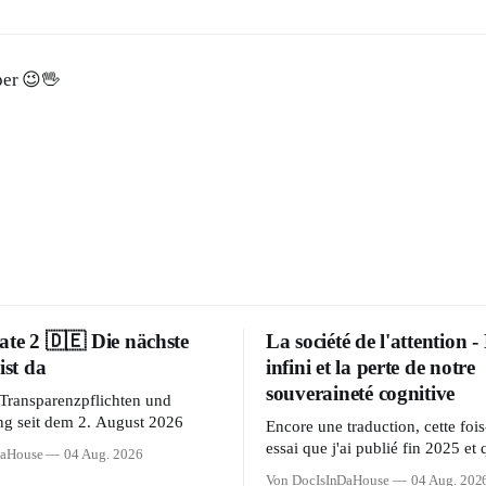
per 😉🖖
te 2 🇩🇪 Die nächste
La société de l'attention - 
ist da
infini et la perte de notre
souveraineté cognitive
Transparenzpflichten und
g seit dem 2. August 2026
Encore une traduction, cette fois
essai que j'ai publié fin 2025 et 
DaHouse
04 Aug. 2026
synthétisait mes observations en
Von DocIsInDaHouse
04 Aug. 202