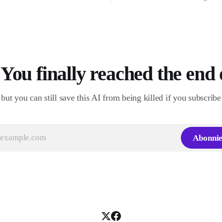
pour 2026. J'ai décidé de prioris
traduction, car le contexte géopo
mondial actuel est directement li
problématique de la société de
You finally reached the end 
but you can still save this AI from being killed if you subscribe
Abonni