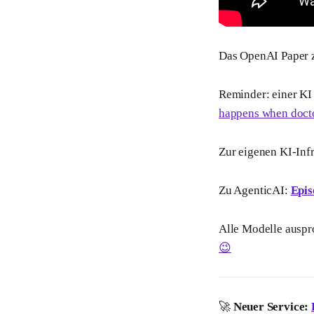
Das OpenAI Paper 
Reminder: einer KI
happens when docto
Zur eigenen KI-Inf
Zu AgenticAI:
Epis
Alle Modelle auspr
😉
🚀
Neuer Service: