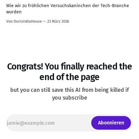
gehärtet wurden. Dieses über Jahrzehnte akkumulierte
Wie wir zu fröhlichen Versuchskaninchen der Tech-Branche
„institutionelle Wissen“ ist das wertvollste Asset jeder
wurden
Organisation. Es definiert, wie
Von DocIsInDaHouse
23 März 2026
Congrats! You finally reached the
end of the page
but you can still save this AI from being killed if
you subscribe
Abonnieren