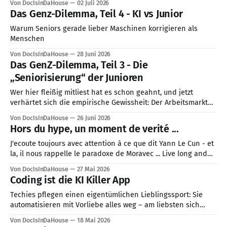
Von DocIsInDaHouse
02 Juli 2026
Das Genz-Dilemma, Teil 4 - KI vs Junior
Warum Seniors gerade lieber Maschinen korrigieren als
Menschen
Von DocIsInDaHouse
28 Juni 2026
Das GenZ-Dilemma, Teil 3 - Die
„Seniorisierung“ der Junioren
Wer hier fleißig mitliest hat es schon geahnt, und jetzt
verhärtet sich die empirische Gewissheit: Der Arbeitsmarkt
für Berufseinsteiger mutiert. Aktuellere Analysen aus
Von DocIsInDaHouse
26 Juni 2026
Stanford, Harvard und die harten Arbeitsmarktdaten aus
Hors du hype, un moment de verité ...
dem Frühjahr 2026 in den USA zeichnen ein klares Bild. Die
Zahl der Einstiegsjobs ist stark gesunken (in den USA
J'ecoute toujours avec attention à ce que dit Yann Le Cun - et
la, il nous rappelle le paradoxe de Moravec ... Live long and
prosper 😉🖖
Von DocIsInDaHouse
27 Mai 2026
Coding ist die KI Killer App
Techies pflegen einen eigentümlichen Lieblingssport: Sie
automatisieren mit Vorliebe alles weg – am liebsten sich
selbst. Wer die Entwicklungen der letzten Monate beobachtet
Von DocIsInDaHouse
18 Mai 2026
hat, ahnt bereits: Sie sind auf dem besten Weg, in dieser