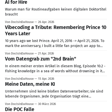
AI for Hire
Disziplin die Goldmedaille zu holen. In der breiten
Öffentlichkeit dominiert meist das Bild der KI als kreativer
Warum man für Routineaufgaben keinen digitalen Doktortitel
braucht
Von DocIsInDaHouse
26 Apr. 2026
Vibecoding a Tribute: Remembering Prince 10
Years Later
10 years ago we lost Prince. April 21, 2016 -> April 21, 2026. To
mark the anniversary, I built a little fan project: an app to
pick your 20 most loved Prince songs, build your personal
Von DocIsInDaHouse
21 Apr. 2026
tribute playlist, and share it. But behind the scenes of this
Vom Datengrab zum "2nd Brain"
purple-hued passion
In einem meiner ersten Artikel in diesem Blog, Episode 10.2 -
Fishing knowledge in a sea of words without drowning in it
🙂, schloss ich mit der Frage ab: Wenn es nicht um die
Von DocIsInDaHouse
15 Apr. 2026
schiere Menge an Daten geht (der „Bohrer“), sondern um
Meine Daten, meine KI
den konkreten Erkenntnisgewinn (das „Loch in der Wand“
Unternehmen sind keine bloßen Datenverarbeiter; sie sind
lebende Organismen. Jede Organisation trägt eine
Geschichte in sich, eine Chronik aus jahrelangen
Von DocIsInDaHouse
30 März 2026
strategischen Entscheidungen, mühsam gelernten Lektionen
Die POC Falle
und Prozessen, die durch Versuch, Versagen und Erfolg